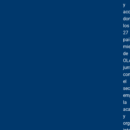
y
acc
do
los
27
paí
mi
de
OL
jun
co
el
sec
emp
la
ac
y
or