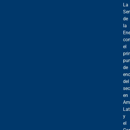
La
Se
de
la
Ene
con
el
pri
pu
de
enc
del
sec
en
Am
Lat
y
el