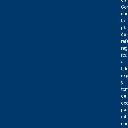
Car
Co
co
la
pla
de
ref
reg
reú
a
líd
exp
y
to
de
dec
par
int
con