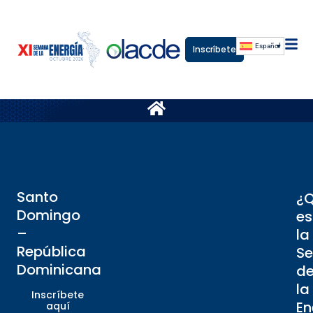
Español
Inscríbete
Santo
¿
Domingo
es
–
la
República
S
Dominicana
d
la
Inscríbete
En
aquí