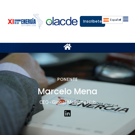
Español
Inscríbete
PONENTE
Marcelo Mena
CEO - Global Methane Hub