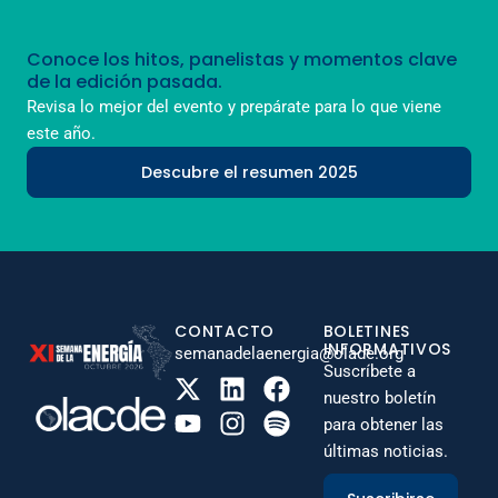
Conoce los hitos, panelistas y momentos clave
de la edición pasada.
Revisa lo mejor del evento y prepárate para lo que viene
este año.
Descubre el resumen 2025
CONTACTO
BOLETINES
INFORMATIVOS
semanadelaenergia@olade.org
Suscríbete a
nuestro boletín
para obtener las
últimas noticias.