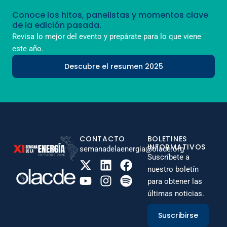
Conoce los hitos, panelistas y momentos clave
de la edición pasada.
Revisa lo mejor del evento y prepárate para lo que viene
este año.
Descubre el resumen 2025
CONTACTO
BOLETINES
INFORMATIVOS
semanadelaenergia@olade.org
Suscríbete a
nuestro boletín
para obtener las
últimas noticias.
Suscribirse