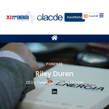
Español
Inscríbete
PONENTE
Riley Duren
CEO y Fundador - Carbon Mapper