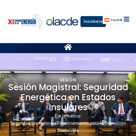
Español
Inscríbete
SESIÓN
Sesión Magistral: Seguridad
Energética en Estados
Insulares
Eje temático:
Seguridad Energética y Financiamiento para la Transición
Sostenible