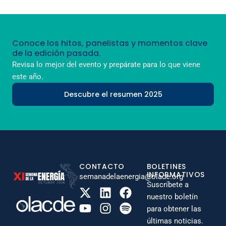
Conoce los hitos, panelistas y momentos clave
de la edición pasada.
Revisa lo mejor del evento y prepárate para lo que viene
este año.
Descubre el resumen 2025
CONTACTO
BOLETINES
INFORMATIVOS
semanadelaenergia@olade.org
Suscríbete a
nuestro boletín
para obtener las
últimas noticias.