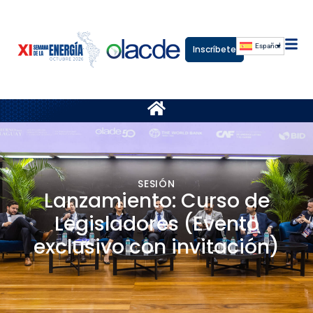
Español
Inscríbete
SESIÓN
Lanzamiento: Curso de
Legisladores (Evento
exclusivo con invitación)