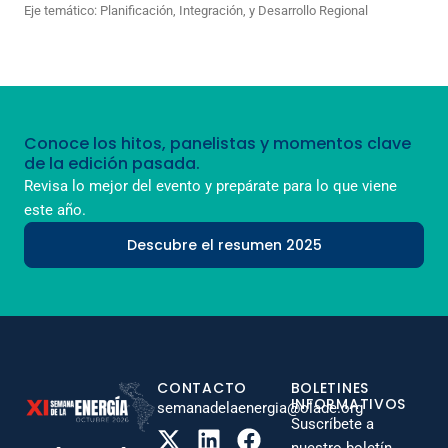
Eje temático:
Planificación, Integración, y Desarrollo Regional
Conoce los hitos, panelistas y momentos clave
de la edición pasada.
Revisa lo mejor del evento y prepárate para lo que viene
este año.
Descubre el resumen 2025
CONTACTO
BOLETINES
INFORMATIVOS
semanadelaenergia@olade.org
Suscríbete a