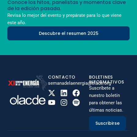
Conoce los hitos, panelistas y momentos clave
de la edición pasada.
Revisa lo mejor del evento y prepárate para lo que viene
este año.
Descubre el resumen 2025
CONTACTO
BOLETINES
INFORMATIVOS
semanadelaenergia@olade.org
Suscríbete a
nuestro boletín
para obtener las
últimas noticias.
Suscribirse