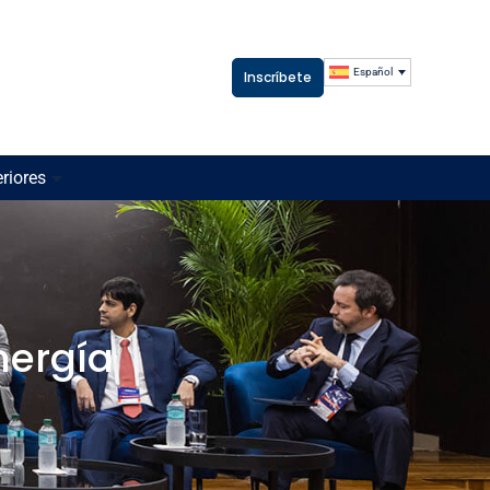
Español
Inscríbete
riores
nergía