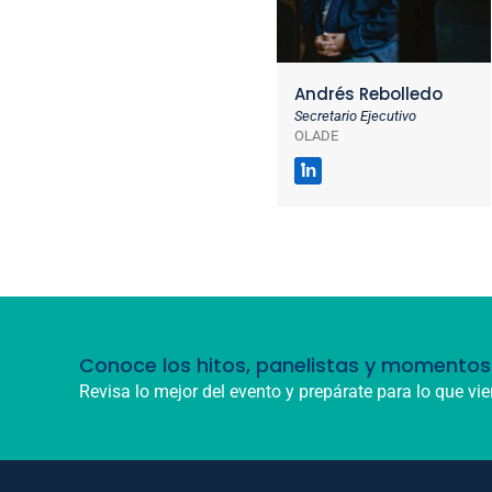
Andrés Rebolledo
Secretario Ejecutivo
OLADE
in
Conoce los hitos, panelistas y momentos 
Revisa lo mejor del evento y prepárate para lo que vie