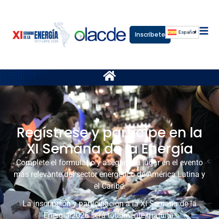
Español
Inscríbete
Regístrese y participe en la
XI Semana de la Energía
Complete el formulario y asegure su lugar en el evento
más relevante del sector energético de América Latina y
el Caribe.
La inscripción y participación a la XI Semana de la
Energía 2026 será totalmente gratuita.