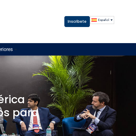
Español
Inscríbete
riores
érica
os para
Sostenible