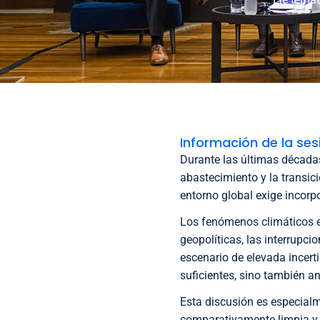
Información de la ses
Durante las últimas décadas
abastecimiento y la transic
entorno global exige incorpo
Los fenómenos climáticos ext
geopolíticas, las interrupc
escenario de elevada incert
suficientes, sino también an
Esta discusión es especialm
comparativamente limpia y g