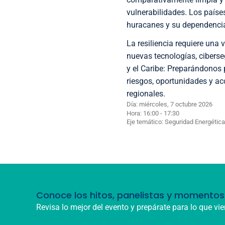
vulnerabilidades. Los paíse
huracanes y su dependenci
La resiliencia requiere una v
nuevas tecnologías, ciberseg
y el Caribe: Preparándonos 
riesgos, oportunidades y ac
regionales.
Día: miércoles, 7 octubre 2026
Hora: 16:00 - 17:30
Eje temático:
Seguridad Energética
Conoce los hitos, panelistas y momentos 
Revisa lo mejor del evento y prepárate para lo que vie