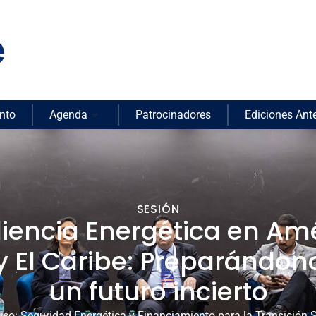
nto
Agenda
Patrocinadores
Ediciones Ante
SESIÓN
liencia Energética en Am
 y El Caribe: Preparándon
un futuro incierto
ico:
Seguridad Energética y Financiamiento para la Transición 