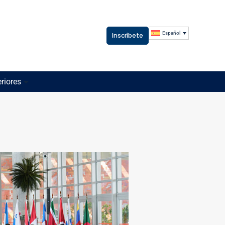
Español
Inscríbete
riores